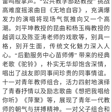
雷鸣般掌声。“公共教学部赵教授” 挑战
高难度摇滚曲目《无地自容》，充满爆
发力的演唱将现场气氛推向又一个高
潮。刘平坤教授的昆曲和杨玉梅教授的
越调以及陈亚涛老师的戏歌等，别具一
格，别开生面，传统文化魅力深入人
心。“后勤服务中心苗师傅” 带来的经典
老歌《驼铃》，朴实无华却饱含深情，
唱出了战友即同事间珍贵的同事情谊。
十一对青年教师组合，活力四射地演绎
了青春抒情以及励志歌曲《想把我唱给
你听》《萍聚》等，展现了青年一代教
师的朝气与拼搏精神。一对父子组合和